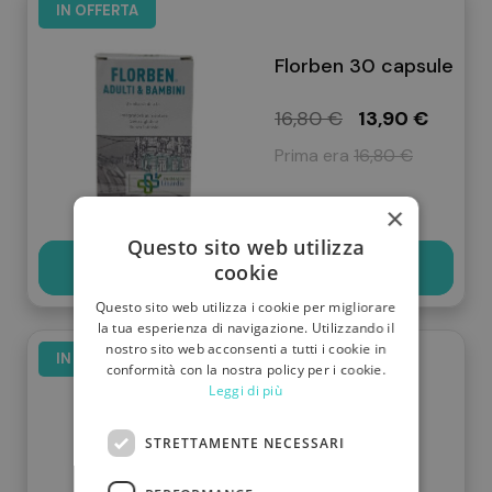
IN OFFERTA
Florben 30 capsule
16,80 €
13,90 €
Prima era
16,80 €
×
Questo sito web utilizza
Scopri
cookie
Questo sito web utilizza i cookie per migliorare
la tua esperienza di navigazione. Utilizzando il
nostro sito web acconsenti a tutti i cookie in
IN OFFERTA
conformità con la nostra policy per i cookie.
P b complex 30
Leggi di più
capsule
STRETTAMENTE NECESSARI
16,00 €
13,90 €