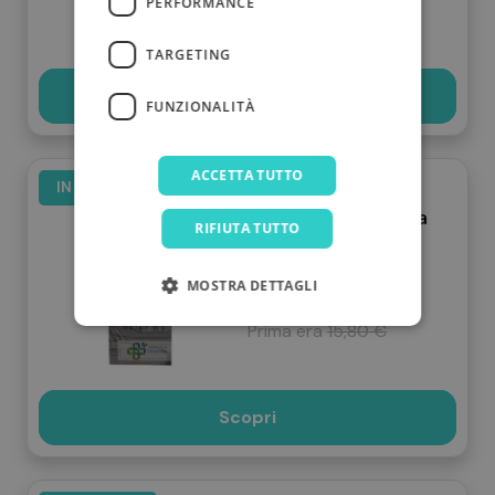
PERFORMANCE
Prima era
16,00 €
TARGETING
Scopri
FUNZIONALITÀ
ACCETTA TUTTO
IN OFFERTA
Sciroppo di lumaca
RIFIUTA TUTTO
150 ml
MOSTRA DETTAGLI
15,80 €
13,90 €
Prima era
15,80 €
Scopri