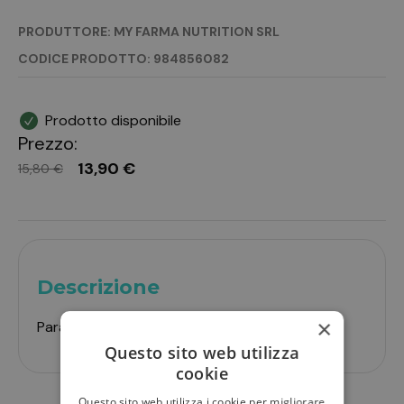
PRODUTTORE: MY FARMA NUTRITION SRL
CODICE PRODOTTO: 984856082
Prodotto disponibile
Prezzo:
13,90 €
15,80 €
Descrizione
×
Parafarmaco uso umano
Questo sito web utilizza
cookie
Questo sito web utilizza i cookie per migliorare