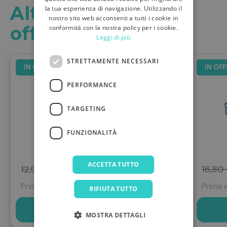
Altri prodotti in
la tua esperienza di navigazione. Utilizzando il
nostro sito web acconsenti a tutti i cookie in
offerta
conformità con la nostra policy per i cookie.
Leggi di più
STRETTAMENTE NECESSARI
IN OFFERTA
IN OF
PERFORMANCE
Fitodren
TARGETING
arancia 10 stick
FUNZIONALITÀ
ACCETTA TUTTO
12,90 €
9,90 €
16,80
Prima era
12,90 €
Prima 
RIFIUTA TUTTO
Scopri
MOSTRA DETTAGLI