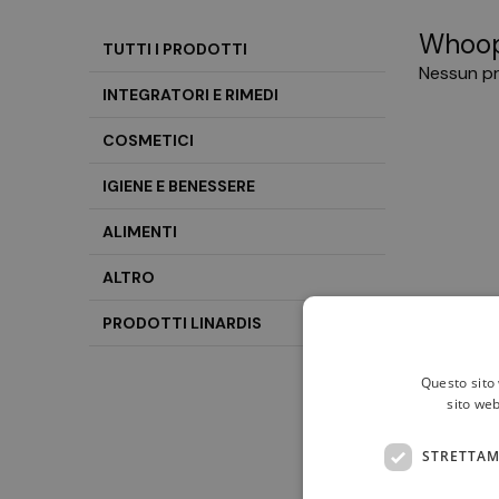
Whoop
TUTTI I PRODOTTI
Nessun pr
INTEGRATORI E RIMEDI
COSMETICI
IGIENE E BENESSERE
ALIMENTI
ALTRO
PRODOTTI LINARDIS
Questo sito 
sito web
STRETTAM