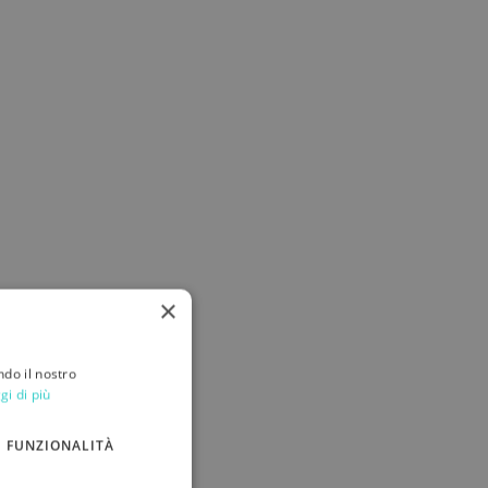
×
ndo il nostro
gi di più
FUNZIONALITÀ