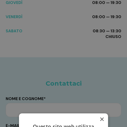
GIOVEDÌ
08:00 — 19:30
VENERDÌ
08:00 — 19:30
SABATO
08:30 — 13:30
CHIUSO
Contattaci
NOME E COGNOME*
×
Questo sito web utilizza
E-MAIL*