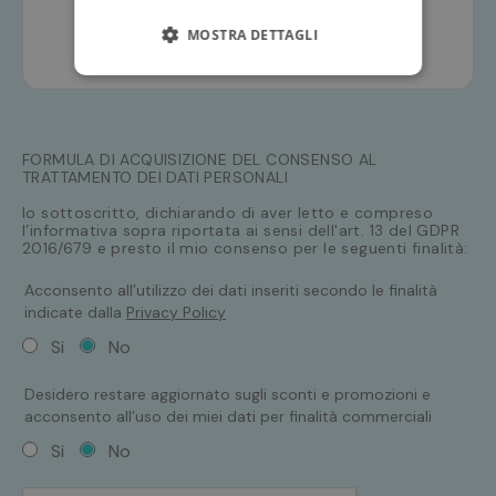
MOSTRA DETTAGLI
FORMULA DI ACQUISIZIONE DEL CONSENSO AL
TRATTAMENTO DEI DATI PERSONALI
Io sottoscritto, dichiarando di aver letto e compreso
l’informativa sopra riportata ai sensi dell'art. 13 del GDPR
2016/679 e presto il mio consenso per le seguenti finalità:
Acconsento all’utilizzo dei dati inseriti secondo le finalità
indicate dalla
Privacy Policy
Si
No
Desidero restare aggiornato sugli sconti e promozioni e
acconsento all’uso dei miei dati per finalità commerciali
Si
No